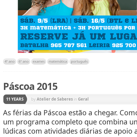
4º ano
6º ano
exames
matemática
português
Páscoa 2015
11 YEARS
by
Atelier de Saberes
in
Geral
As férias da Páscoa estão a chegar. C
um programa completo que combina um 
lúdicas com atividades diárias de apoio