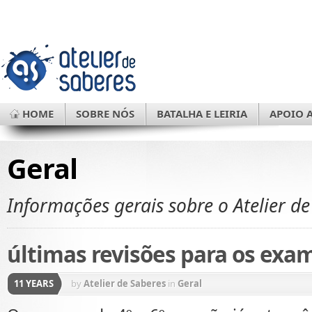
HOME
SOBRE NÓS
BATALHA E LEIRIA
APOIO 
Geral
Informações gerais sobre o Atelier de
últimas revisões para os exam
11 YEARS
by
Atelier de Saberes
in
Geral