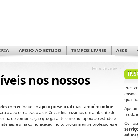
IRIA
APOIO AO ESTUDO
TEMPOS LIVRES
AECS
»
Férias de Verão
INS
íveis nos nossos
Prestam
ensino
qualifi
idades com enfoque no
apoio presencial mas também online
Ajudamo
ara o apoio realizado a distância dinamizamos um ambiente de
modali
forma de comunicação que garante o melhor apoio ao estudo e
Os nos
 materiais e uma comunicação muito próxima entre professores e
serviç
educa