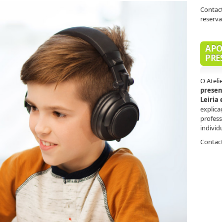
Contact
reserv
APO
PRE
O Ateli
presen
Leiria
explica
profess
individ
Contact