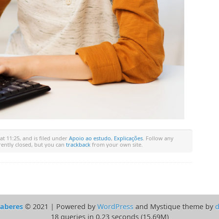
t 11:25, and is filed under
Apoio ao estudo
,
Explicações
. Follow any
rently closed, but you can
trackback
from your own site.
Saberes
© 2021 | Powered by
WordPress
and Mystique theme by
d
18 queries in 0.23 seconds (15.69M)