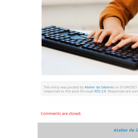
This entry was posted by
Atelier de Saberes
on 01/24/2021 a
responses to this post through
RSS 2.0
. Responses are cur
Comments are closed.
Atelier de 