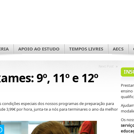
IRIA
APOIO AO ESTUDO
TEMPOS LIVRES
AECS
»
Next Post
INS
mes: 9º, 11º e 12º
Prestam
ensino
qualifi
as condições especiais dos nossos programas de preparação para
Ajudamo
de 3,99€ por hora, junta-te a nós para terminares o ano da melhor
modali
Os nos
serviç
educa