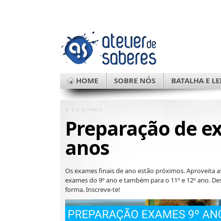
HOME
SOBRE NÓS
BATALHA E LE
«
E o primero
Preparação de exa
anos
Os exames finais de ano estão próximos. Aproveita 
exames do 9º ano e também para o 11º e 12º ano. Des
forma. Inscreve-te!
Video
Player