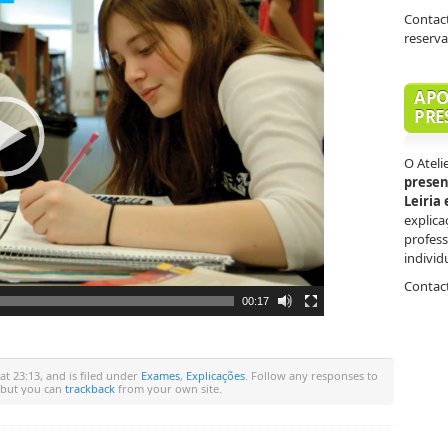
Contact
reserv
APO
PRE
O Ateli
presen
Leiria
explica
profess
individ
Contact
00:17
t 23:13, and is filed under
Exames
,
Explicações
. Follow any responses to
, but you can
trackback
from your own site.