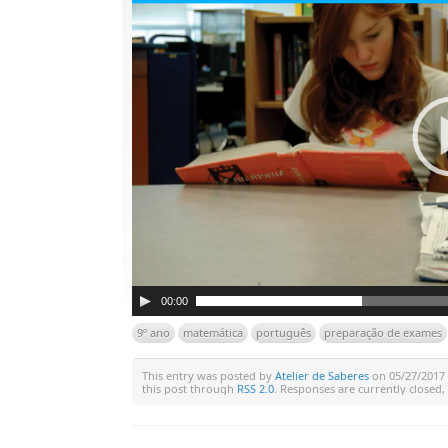
00:00
9º ano
matemática
português
preparação de exames
This entry was posted by
Atelier de Saberes
on 05/27/2017 a
this post through
RSS 2.0
. Responses are currently closed