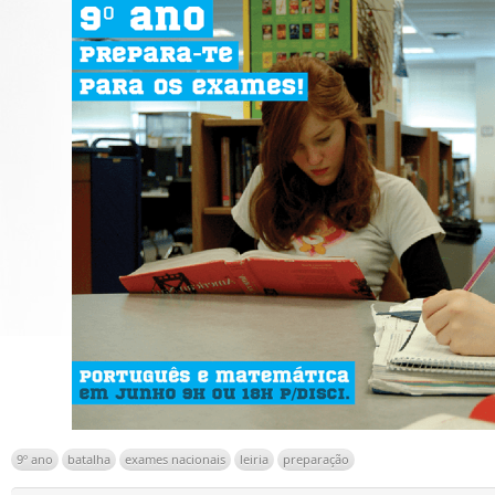
9º ano
batalha
exames nacionais
leiria
preparação